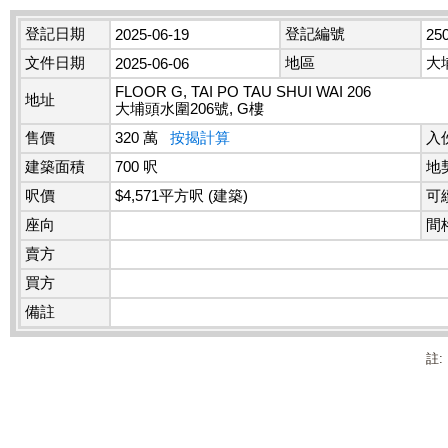
登記日期
登記編號
2025-06-19
25
文件日期
地區
大
2025-06-06
FLOOR G, TAI PO TAU SHUI WAI 206
地址
大埔頭水圍206號, G樓
售價
320 萬
按揭計算
入
建築面積
700 呎
地
呎價
$4,571平方呎 (建築)
可
座向
間
賣方
買方
備註
註: